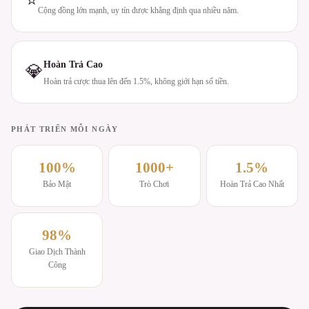
⭐
Cộng đồng lớn mạnh, uy tín được khẳng định qua nhiều năm.
Hoàn Trả Cao
💎
Hoàn trả cược thua lên đến 1.5%, không giới hạn số tiền.
PHÁT TRIỂN MỖI NGÀY
100%
1000+
1.5%
Bảo Mật
Trò Chơi
Hoàn Trả Cao Nhất
98%
Giao Dịch Thành
Công