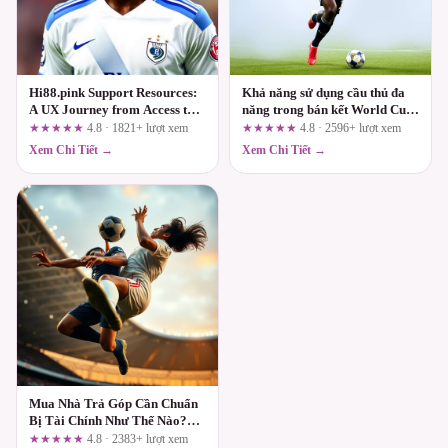
Hi88.pink Support Resources:
Khả năng sử dụng cầu thủ đa
A UX Journey from Access to
năng trong bán kết World Cup
Assistance
2026 qua gamebai.work
★★★★★
4.8 · 1821+ lượt xem
★★★★★
4.8 · 2596+ lượt xem
Xem Chi Tiết →
Xem Chi Tiết →
Mua Nhà Trả Góp Cần Chuẩn
Bị Tài Chính Như Thế Nào?
Cẩm Nang Từ A-Z Cho Người
★★★★★
4.8 · 2383+ lượt xem