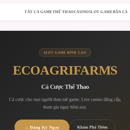
TẤT CẢ GAME
THỂ THAO
CASINO
SLOT GAME
BẮN CÁ
SLOT GAME ĐỈNH CAO
ECOAGRIFARMS
Cá Cược Thể Thao
Cá cược cho mọi người đam mê game. Live casino đẳng cấp,
tham gia ngay hôm nay.
→ Đăng Ký Ngay
Khám Phá Thêm