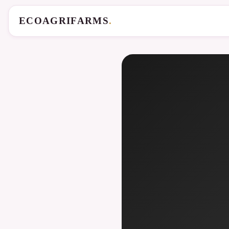
ECOAGRIFARMS
.