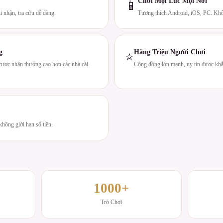
Chơi Mọi Lúc Mọi Nơi
📱
 nhận, tra cứu dễ dàng.
Tương thích Android, iOS, PC. Không
g
Hàng Triệu Người Chơi
⭐
 cược nhận thưởng cao hơn các nhà cái
Cộng đồng lớn mạnh, uy tín được khẳ
không giới hạn số tiền.
1000+
Trò Chơi