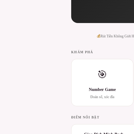
💰
Rút Tiền Không Giới 
KHÁM PHÁ
🎯
Number Game
Đoán số, xóc đĩa
ĐIỂM NỔI BẬT