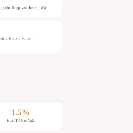
 cần tải app, vào chơi trực tiếp.
ng định qua nhiều năm.
1.5%
Hoàn Trả Cao Nhất