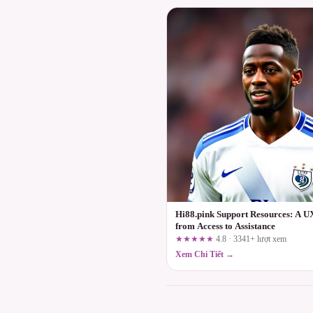
Hi88.pink Support Resources: A U
from Access to Assistance
★★★★★
4.8 · 3341+ lượt xem
Xem Chi Tiết →