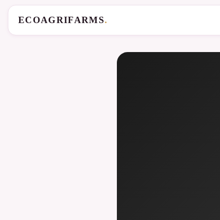
ECOAGRIFARMS
.