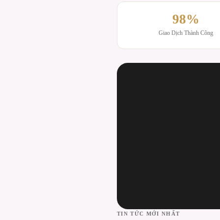
98%
Giao Dịch Thành Công
TIN TỨC MỚI NHẤT