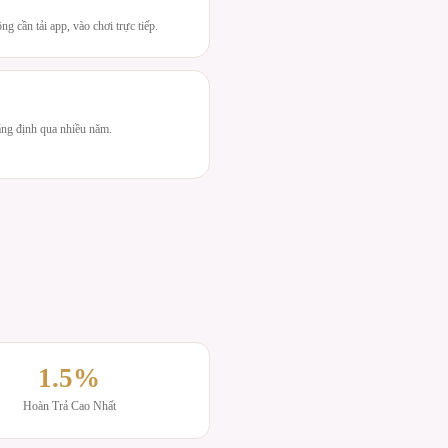
 cần tải app, vào chơi trực tiếp.
ng định qua nhiều năm.
1.5%
Hoàn Trả Cao Nhất