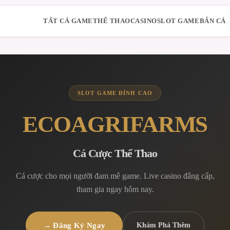
TẤT CẢ GAME
THỂ THAO
CASINO
SLOT GAME
BẮN CÁ
SLOT GAME ĐỈNH CAO
ECOAGRIFARMS
Cá Cược Thể Thao
Cá cược cho mọi người đam mê game. Live casino đẳng cấp,
tham gia ngay hôm nay.
→ Đăng Ký Ngay
Khám Phá Thêm