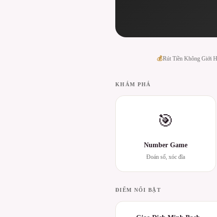
💰
Rút Tiền Không Giới 
KHÁM PHÁ
🎯
Number Game
Đoán số, xóc đĩa
ĐIỂM NỔI BẬT