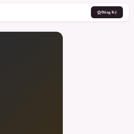
Đăng Ký