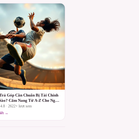
Trả Góp Cần Chuẩn Bị Tài Chính
Nào? Cẩm Nang Từ A-Z Cho Người
★
4.8 · 2622+ lượt xem
iết →