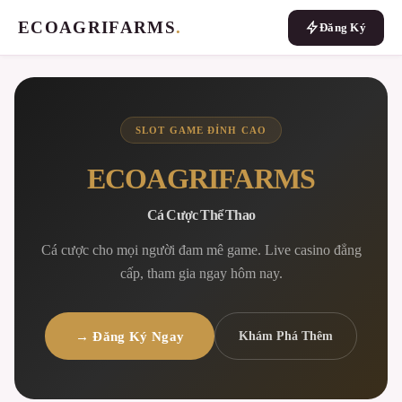
ECOAGRIFARMS
.
Đăng Ký
SLOT GAME ĐỈNH CAO
ECOAGRIFARMS
Cá Cược Thể Thao
Cá cược cho mọi người đam mê game. Live casino đẳng
cấp, tham gia ngay hôm nay.
→ Đăng Ký Ngay
Khám Phá Thêm