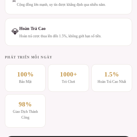
⭐
Cộng đồng lớn mạnh, uy tín được khẳng định qua nhiều năm.
Hoàn Trả Cao
💎
Hoàn trả cược thua lên đến 1.5%, không giới hạn số tiền.
PHÁT TRIỂN MỖI NGÀY
100%
1000+
1.5%
Bảo Mật
Trò Chơi
Hoàn Trả Cao Nhất
98%
Giao Dịch Thành
Công