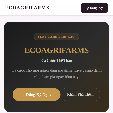
ECOAGRIFARMS
.
Đăng Ký
SLOT GAME ĐỈNH CAO
ECOAGRIFARMS
Cá Cược Thể Thao
Cá cược cho mọi người đam mê game. Live casino đẳng
cấp, tham gia ngay hôm nay.
→ Đăng Ký Ngay
Khám Phá Thêm