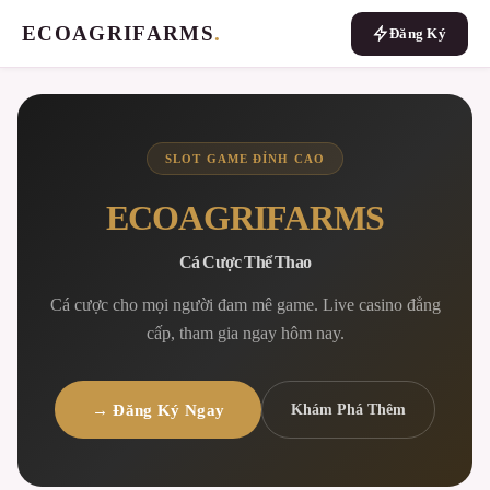
ECOAGRIFARMS
.
Đăng Ký
SLOT GAME ĐỈNH CAO
ECOAGRIFARMS
Cá Cược Thể Thao
Cá cược cho mọi người đam mê game. Live casino đẳng
cấp, tham gia ngay hôm nay.
→ Đăng Ký Ngay
Khám Phá Thêm