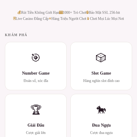
💰
Rút Tiền Không Giới Hạn
🎰
1000+ Trò Chơi
🔒
Bảo Mật SSL 256-bit
🃏
Live Casino Đẳng Cấp
⭐
Hàng Triệu Người Chơi
📱
Chơi Mọi Lúc Mọi Nơi
KHÁM PHÁ
🎯
🎲
Number Game
Slot Game
Đoán số, xóc đĩa
Hàng nghìn slot đỉnh cao
🏆
🐎
Giải Đấu
Đua Ngựa
Cược giải lớn
Cược đua ngựa