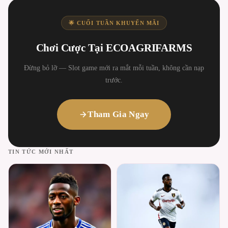
🌟 CUỐI TUẦN KHUYẾN MÃI
Chơi Cược Tại ECOAGRIFARMS
Đừng bỏ lỡ — Slot game mới ra mắt mỗi tuần, không cần nạp
trước.
Tham Gia Ngay
TIN TỨC MỚI NHẤT