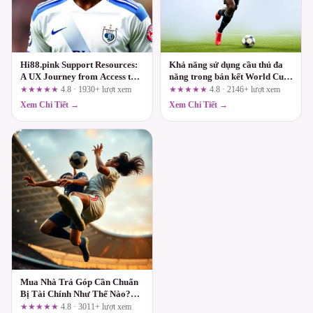
Hi88.pink Support Resources:
Khả năng sử dụng cầu thủ đa
A UX Journey from Access to
năng trong bán kết World Cup
Assistance
2026 qua gamebai.work
★★★★★
4.8 · 1930+ lượt xem
★★★★★
4.8 · 2146+ lượt xem
Xem Chi Tiết →
Xem Chi Tiết →
Mua Nhà Trả Góp Cần Chuẩn
Bị Tài Chính Như Thế Nào?
Cẩm Nang Từ A-Z Cho Người
★★★★★
4.8 · 3011+ lượt xem