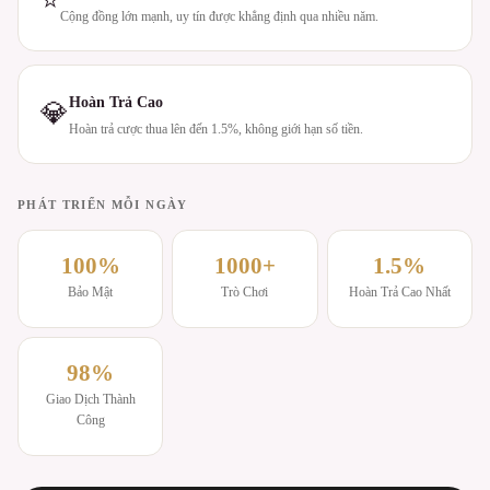
⭐
Cộng đồng lớn mạnh, uy tín được khẳng định qua nhiều năm.
Hoàn Trả Cao
💎
Hoàn trả cược thua lên đến 1.5%, không giới hạn số tiền.
PHÁT TRIỂN MỖI NGÀY
100%
1000+
1.5%
Bảo Mật
Trò Chơi
Hoàn Trả Cao Nhất
98%
Giao Dịch Thành
Công