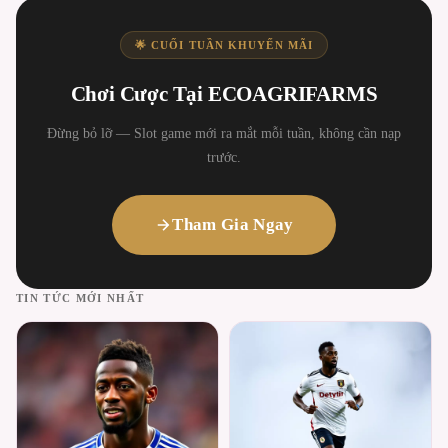
🌟 CUỐI TUẦN KHUYẾN MÃI
Chơi Cược Tại ECOAGRIFARMS
Đừng bỏ lỡ — Slot game mới ra mắt mỗi tuần, không cần nạp
trước.
Tham Gia Ngay
TIN TỨC MỚI NHẤT