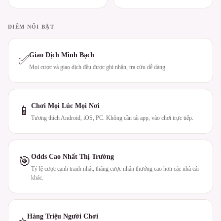
ĐIỂM NỔI BẬT
Giao Dịch Minh Bạch
✅
Mọi cược và giao dịch đều được ghi nhận, tra cứu dễ dàng.
Chơi Mọi Lúc Mọi Nơi
📱
Tương thích Android, iOS, PC. Không cần tải app, vào chơi trực tiếp.
Odds Cao Nhất Thị Trường
🎯
Tỷ lệ cược cạnh tranh nhất, thắng cược nhận thưởng cao hơn các nhà cái
khác.
Hàng Triệu Người Chơi