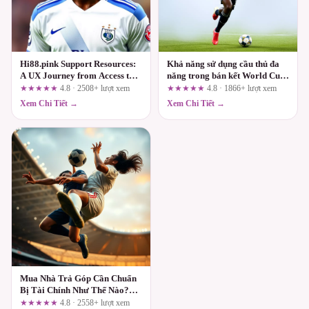
Hi88.pink Support Resources:
Khả năng sử dụng cầu thủ đa
A UX Journey from Access to
năng trong bán kết World Cup
Assistance
2026 qua gamebai.work
★★★★★
4.8 · 2508+ lượt xem
★★★★★
4.8 · 1866+ lượt xem
Xem Chi Tiết →
Xem Chi Tiết →
Mua Nhà Trả Góp Cần Chuẩn
Bị Tài Chính Như Thế Nào?
Cẩm Nang Từ A-Z Cho Người
★★★★★
4.8 · 2558+ lượt xem