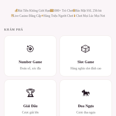
💰
Rút Tiền Không Giới Hạn
🎰
1000+ Trò Chơi
🔒
Bảo Mật SSL 256-bit
🃏
Live Casino Đẳng Cấp
⭐
Hàng Triệu Người Chơi
📱
Chơi Mọi Lúc Mọi Nơi
KHÁM PHÁ
🎯
🎲
Number Game
Slot Game
Đoán số, xóc đĩa
Hàng nghìn slot đỉnh cao
🏆
🐎
Giải Đấu
Đua Ngựa
Cược giải lớn
Cược đua ngựa