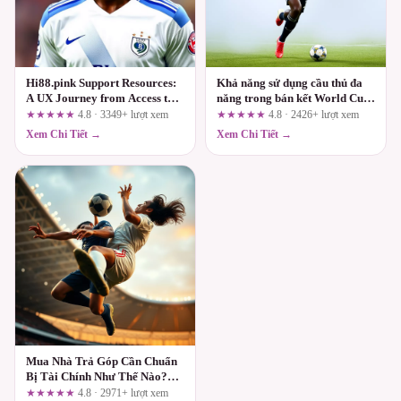
Hi88.pink Support Resources:
Khả năng sử dụng cầu thủ đa
A UX Journey from Access to
năng trong bán kết World Cup
Assistance
2026 qua gamebai.work
★★★★★
4.8 · 3349+ lượt xem
★★★★★
4.8 · 2426+ lượt xem
Xem Chi Tiết →
Xem Chi Tiết →
Mua Nhà Trả Góp Cần Chuẩn
Bị Tài Chính Như Thế Nào?
Cẩm Nang Từ A-Z Cho Người
★★★★★
4.8 · 2971+ lượt xem