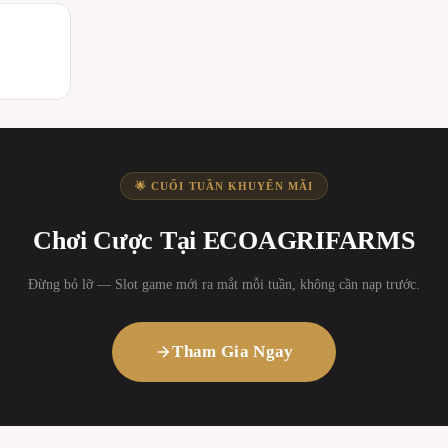
🌟 CUỐI TUẦN KHUYẾN MÃI
Chơi Cược Tại ECOAGRIFARMS
Đừng bỏ lỡ — Slot game mới ra mắt mỗi tuần, không cần nạp trước.
Tham Gia Ngay