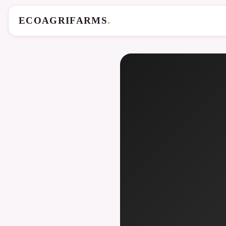
ECOAGRIFARMS
.