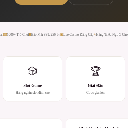
Hạn
🎰
1000+ Trò Chơi
🔒
Bảo Mật SSL 256-bit
🃏
Live Casino Đẳng Cấp
⭐
Hàng Triệu Người Chơ
🎲
🏆
Slot Game
Giải Đấu
Hàng nghìn slot đỉnh cao
Cược giải lớn