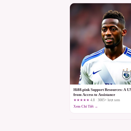
Hi88.pink Support Resources: A U
from Access to Assistance
★★★★★
4.8 · 3085+ lượt xem
Xem Chi Tiết →