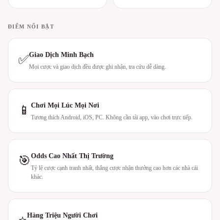
ĐIỂM NỔI BẬT
Giao Dịch Minh Bạch
✅
Mọi cược và giao dịch đều được ghi nhận, tra cứu dễ dàng.
Chơi Mọi Lúc Mọi Nơi
📱
Tương thích Android, iOS, PC. Không cần tải app, vào chơi trực tiếp.
Odds Cao Nhất Thị Trường
🎯
Tỷ lệ cược cạnh tranh nhất, thắng cược nhận thưởng cao hơn các nhà cái
khác.
Hàng Triệu Người Chơi