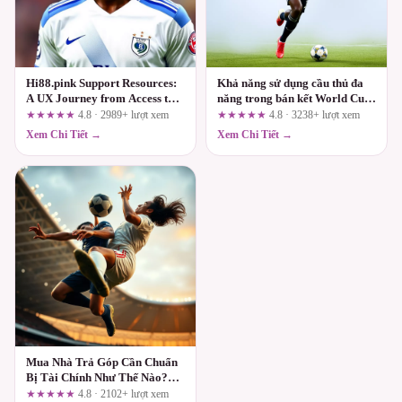
Hi88.pink Support Resources:
Khả năng sử dụng cầu thủ đa
A UX Journey from Access to
năng trong bán kết World Cup
Assistance
2026 qua gamebai.work
★★★★★
4.8 · 2989+ lượt xem
★★★★★
4.8 · 3238+ lượt xem
Xem Chi Tiết →
Xem Chi Tiết →
Mua Nhà Trả Góp Cần Chuẩn
Bị Tài Chính Như Thế Nào?
Cẩm Nang Từ A-Z Cho Người
★★★★★
4.8 · 2102+ lượt xem