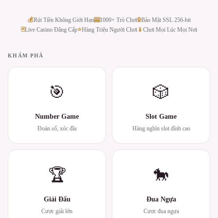
💰
Rút Tiền Không Giới Hạn
🎰
1000+ Trò Chơi
🔒
Bảo Mật SSL 256-bit
🃏
Live Casino Đẳng Cấp
⭐
Hàng Triệu Người Chơi
📱
Chơi Mọi Lúc Mọi Nơi
KHÁM PHÁ
🎯
🎲
Number Game
Slot Game
Đoán số, xóc đĩa
Hàng nghìn slot đỉnh cao
🏆
🐎
Giải Đấu
Đua Ngựa
Cược giải lớn
Cược đua ngựa