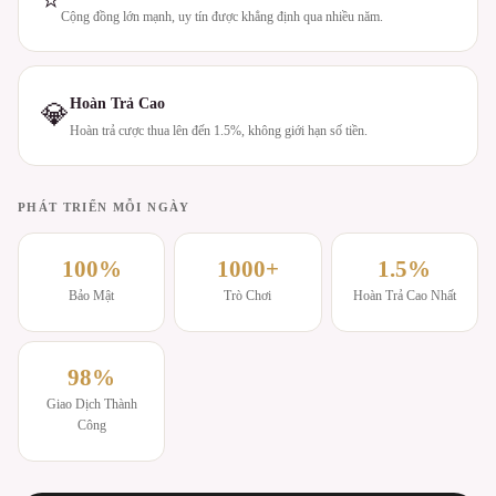
⭐
Cộng đồng lớn mạnh, uy tín được khẳng định qua nhiều năm.
Hoàn Trả Cao
💎
Hoàn trả cược thua lên đến 1.5%, không giới hạn số tiền.
PHÁT TRIỂN MỖI NGÀY
100%
1000+
1.5%
Bảo Mật
Trò Chơi
Hoàn Trả Cao Nhất
98%
Giao Dịch Thành
Công