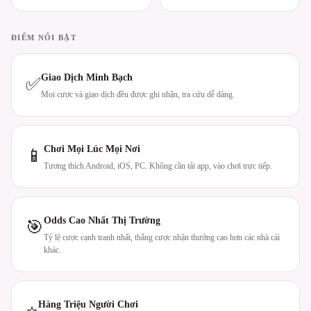
ĐIỂM NỔI BẬT
Giao Dịch Minh Bạch
✅
Mọi cược và giao dịch đều được ghi nhận, tra cứu dễ dàng.
Chơi Mọi Lúc Mọi Nơi
📱
Tương thích Android, iOS, PC. Không cần tải app, vào chơi trực tiếp.
Odds Cao Nhất Thị Trường
🎯
Tỷ lệ cược cạnh tranh nhất, thắng cược nhận thưởng cao hơn các nhà cái
khác.
Hàng Triệu Người Chơi