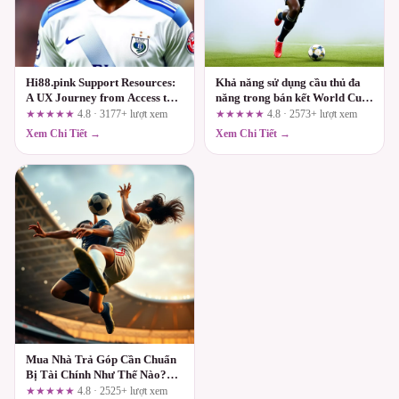
Hi88.pink Support Resources:
Khả năng sử dụng cầu thủ đa
A UX Journey from Access to
năng trong bán kết World Cup
Assistance
2026 qua gamebai.work
★★★★★
4.8 · 3177+ lượt xem
★★★★★
4.8 · 2573+ lượt xem
Xem Chi Tiết →
Xem Chi Tiết →
Mua Nhà Trả Góp Cần Chuẩn
Bị Tài Chính Như Thế Nào?
Cẩm Nang Từ A-Z Cho Người
★★★★★
4.8 · 2525+ lượt xem