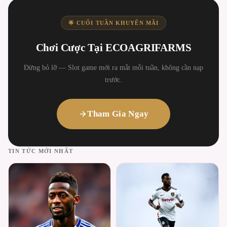
🌟 CUỐI TUẦN KHUYẾN MÃI
Chơi Cược Tại ECOAGRIFARMS
Đừng bỏ lỡ — Slot game mới ra mắt mỗi tuần, không cần nạp
trước.
Tham Gia Ngay
TIN TỨC MỚI NHẤT