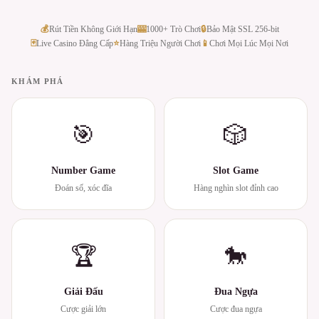
💰
Rút Tiền Không Giới Hạn
🎰
1000+ Trò Chơi
🔒
Bảo Mật SSL 256-bit
🃏
Live Casino Đẳng Cấp
⭐
Hàng Triệu Người Chơi
📱
Chơi Mọi Lúc Mọi Nơi
KHÁM PHÁ
🎯
🎲
Number Game
Slot Game
Đoán số, xóc đĩa
Hàng nghìn slot đỉnh cao
🏆
🐎
Giải Đấu
Đua Ngựa
Cược giải lớn
Cược đua ngựa