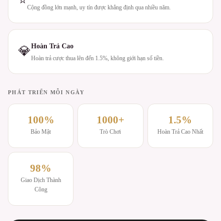
⭐
Cộng đồng lớn mạnh, uy tín được khẳng định qua nhiều năm.
Hoàn Trả Cao
💎
Hoàn trả cược thua lên đến 1.5%, không giới hạn số tiền.
PHÁT TRIỂN MỖI NGÀY
100%
1000+
1.5%
Bảo Mật
Trò Chơi
Hoàn Trả Cao Nhất
98%
Giao Dịch Thành
Công