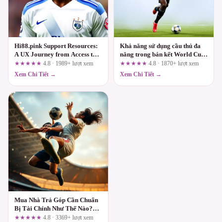
Hi88.pink Support Resources:
Khả năng sử dụng cầu thủ đa
A UX Journey from Access to
năng trong bán kết World Cup
Assistance
2026 qua gamebai.work
★★★★★
4.8 · 1989+ lượt xem
★★★★★
4.8 · 1870+ lượt xem
Xem Chi Tiết →
Xem Chi Tiết →
Mua Nhà Trả Góp Cần Chuẩn
Bị Tài Chính Như Thế Nào?
Cẩm Nang Từ A-Z Cho Người
★★★★★
4.8 · 3369+ lượt xem