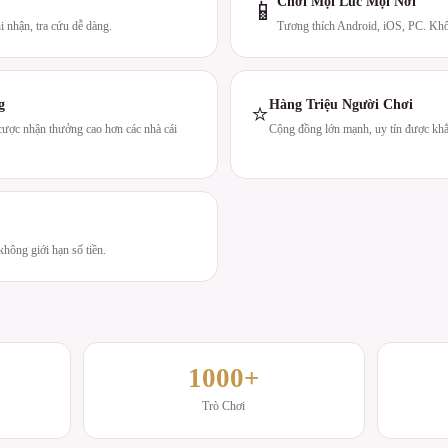
Chơi Mọi Lúc Mọi Nơi
📱
 nhận, tra cứu dễ dàng.
Tương thích Android, iOS, PC. Không
g
Hàng Triệu Người Chơi
⭐
 cược nhận thưởng cao hơn các nhà cái
Cộng đồng lớn mạnh, uy tín được khẳ
không giới hạn số tiền.
1000+
Trò Chơi