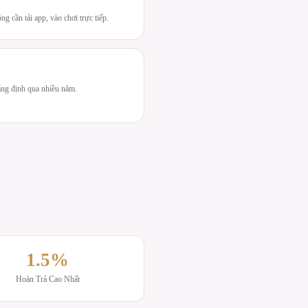
 cần tải app, vào chơi trực tiếp.
ng định qua nhiều năm.
1.5%
Hoàn Trả Cao Nhất