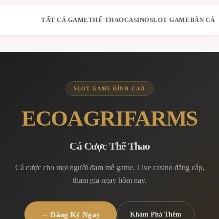
TẤT CẢ GAME
THỂ THAO
CASINO
SLOT GAME
BẮN CÁ
SLOT GAME ĐỈNH CAO
ECOAGRIFARMS
Cá Cược Thể Thao
Cá cược cho mọi người đam mê game. Live casino đẳng cấp,
tham gia ngay hôm nay.
→ Đăng Ký Ngay
Khám Phá Thêm