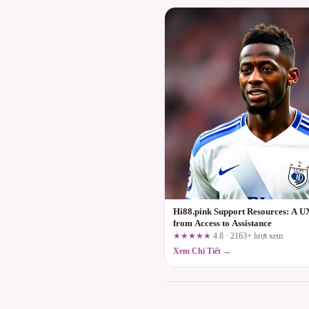
Hi88.pink Support Resources: A U
from Access to Assistance
★★★★★
4.8 · 2163+ lượt xem
Xem Chi Tiết →