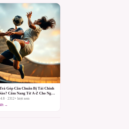
Trả Góp Cần Chuẩn Bị Tài Chính
Nào? Cẩm Nang Từ A-Z Cho Người
★
4.8 · 2312+ lượt xem
iết →