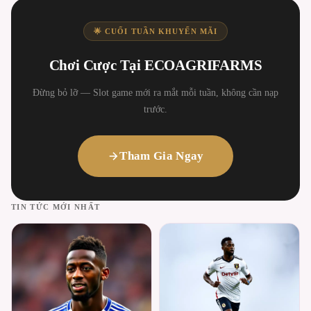
🌟 CUỐI TUẦN KHUYẾN MÃI
Chơi Cược Tại ECOAGRIFARMS
Đừng bỏ lỡ — Slot game mới ra mắt mỗi tuần, không cần nạp
trước.
Tham Gia Ngay
TIN TỨC MỚI NHẤT