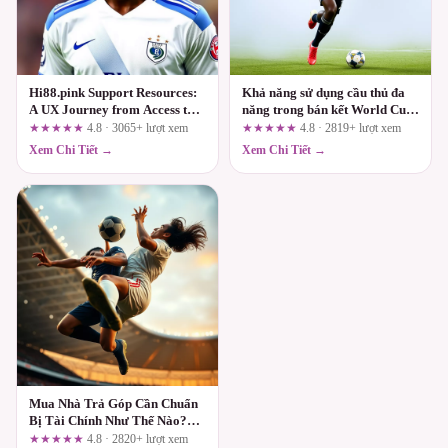
Hi88.pink Support Resources:
Khả năng sử dụng cầu thủ đa
A UX Journey from Access to
năng trong bán kết World Cup
Assistance
2026 qua gamebai.work
★★★★★
4.8 · 3065+ lượt xem
★★★★★
4.8 · 2819+ lượt xem
Xem Chi Tiết →
Xem Chi Tiết →
Mua Nhà Trả Góp Cần Chuẩn
Bị Tài Chính Như Thế Nào?
Cẩm Nang Từ A-Z Cho Người
★★★★★
4.8 · 2820+ lượt xem