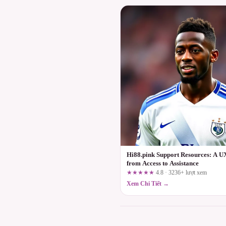
Hi88.pink Support Resources: A U
from Access to Assistance
★★★★★
4.8 · 3236+ lượt xem
Xem Chi Tiết →