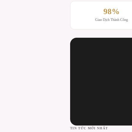
98%
Giao Dịch Thành Công
TIN TỨC MỚI NHẤT