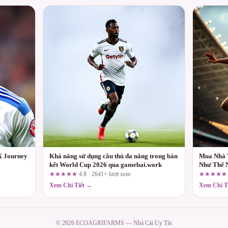
X Journey
Khả năng sử dụng cầu thủ đa năng trong bán
Mua Nhà 
kết World Cup 2026 qua gamebai.work
Như Thế 
Trẻ
★★★★★
4.8 · 2641+ lượt xem
★★★★
Xem Chi Tiết →
Xem Chi T
© 2026 ECOAGRIFARMS — Nhà Cái Uy Tín