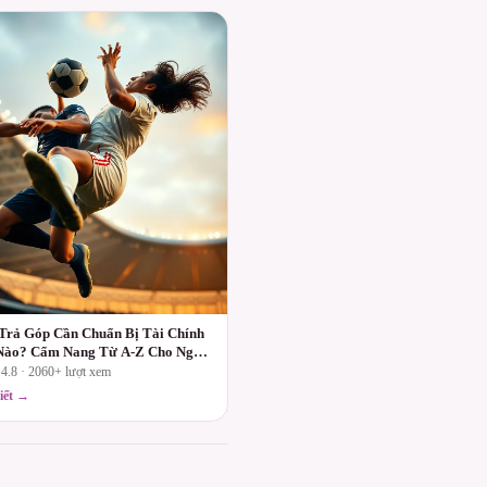
Trả Góp Cần Chuẩn Bị Tài Chính
Nào? Cẩm Nang Từ A-Z Cho Người
★
4.8 · 2060+ lượt xem
iết →