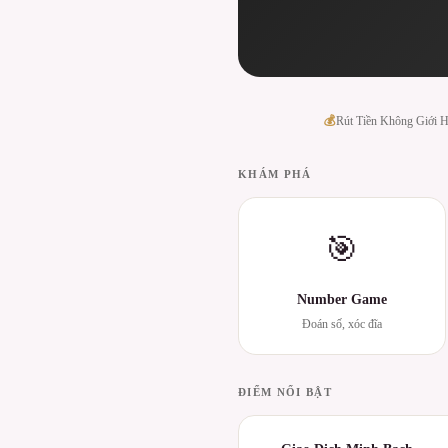
💰
Rút Tiền Không Giới 
KHÁM PHÁ
🎯
Number Game
Đoán số, xóc đĩa
ĐIỂM NỔI BẬT