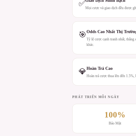
Giao Dịch Minh Bạch
✅
Mọi cược và giao dịch đều được ghi
Odds Cao Nhất Thị Trườn
🎯
Tỷ lệ cược cạnh tranh nhất, thắng
khác.
Hoàn Trả Cao
💎
Hoàn trả cược thua lên đến 1.5%, 
PHÁT TRIỂN MỖI NGÀY
100%
Bảo Mật