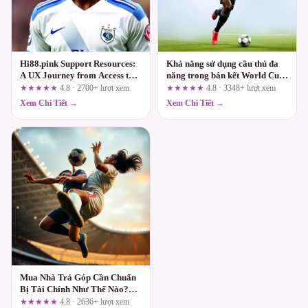
Hi88.pink Support Resources:
Khả năng sử dụng cầu thủ đa
A UX Journey from Access to
năng trong bán kết World Cup
Assistance
2026 qua gamebai.work
★★★★★
4.8 · 2700+ lượt xem
★★★★★
4.8 · 3348+ lượt xem
Xem Chi Tiết →
Xem Chi Tiết →
Mua Nhà Trả Góp Cần Chuẩn
Bị Tài Chính Như Thế Nào?
Cẩm Nang Từ A-Z Cho Người
★★★★★
4.8 · 2636+ lượt xem