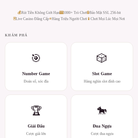
💰
Rút Tiền Không Giới Hạn
🎰
1000+ Trò Chơi
🔒
Bảo Mật SSL 256-bit
🃏
Live Casino Đẳng Cấp
⭐
Hàng Triệu Người Chơi
📱
Chơi Mọi Lúc Mọi Nơi
KHÁM PHÁ
🎯
🎲
Number Game
Slot Game
Đoán số, xóc đĩa
Hàng nghìn slot đỉnh cao
🏆
🐎
Giải Đấu
Đua Ngựa
Cược giải lớn
Cược đua ngựa