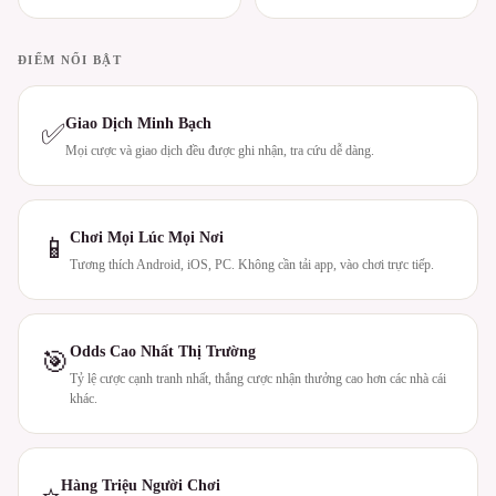
ĐIỂM NỔI BẬT
Giao Dịch Minh Bạch
✅
Mọi cược và giao dịch đều được ghi nhận, tra cứu dễ dàng.
Chơi Mọi Lúc Mọi Nơi
📱
Tương thích Android, iOS, PC. Không cần tải app, vào chơi trực tiếp.
Odds Cao Nhất Thị Trường
🎯
Tỷ lệ cược cạnh tranh nhất, thắng cược nhận thưởng cao hơn các nhà cái
khác.
Hàng Triệu Người Chơi