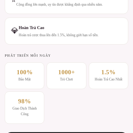
⭐
Cộng đồng lớn mạnh, uy tín được khẳng định qua nhiều năm.
Hoàn Trả Cao
💎
Hoàn trả cược thua lên đến 1.5%, không giới hạn số tiền.
PHÁT TRIỂN MỖI NGÀY
100%
1000+
1.5%
Bảo Mật
Trò Chơi
Hoàn Trả Cao Nhất
98%
Giao Dịch Thành
Công