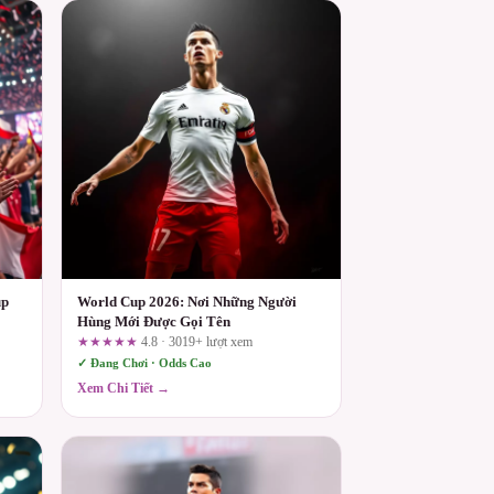
up
World Cup 2026: Nơi Những Người
Hùng Mới Được Gọi Tên
★★★★★
4.8 · 3019+ lượt xem
✓ Đang Chơi · Odds Cao
Xem Chi Tiết →