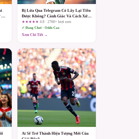
ài
Bị Lừa Qua Telegram Có Lấy Lại Tiền
 A-
Được Không? Cảnh Giác Và Cách Xử
Lý Khi Gặp Chiêu Trò Mới
★★★★★
4.8 · 2760+ lượt xem
✓ Đang Chơi · Odds Cao
Xem Chi Tiết →
Nổ
Ai Sẽ Trở Thành Hiện Tượng Mới Của
Giải Đấu?