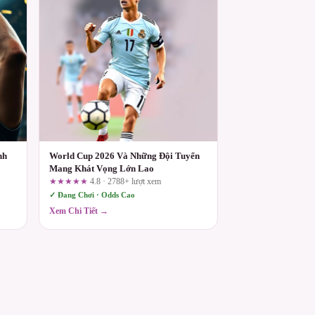
nh
World Cup 2026 Và Những Đội Tuyển
Mang Khát Vọng Lớn Lao
★★★★★
4.8 · 2788+ lượt xem
✓ Đang Chơi · Odds Cao
Xem Chi Tiết →