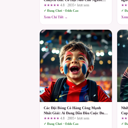
Hâm Mộ?
ưu?
★★★★★
4.8 · 2835+ lượt xem
★★
✓ Đang Chơi · Odds Cao
✓ Đa
Xem Chi Tiết →
Xem 
Các Đội Bóng Có Hàng Công Mạnh
Nhữ
Nhất Giải: Ai Đang Dẫn Đầu Cuộc Đua
Cup
Ghi Bàn?
Chú
★★★★★
4.8 · 2005+ lượt xem
★★
✓ Đang Chơi · Odds Cao
✓ Đa