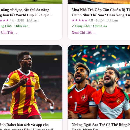
 năng sử dụng cầu thủ đa năng
Mua Nhà Trả Góp Cần Chuẩn Bị T
ng bán kết World Cup 2026 qua
Chính Như Thế Nào? Cẩm Nang Từ
ebai.work
Z Cho Người Trẻ
★★★
4.8 · 3018+ lượt xem
★★★★★
4.8 · 1815+ lượt xem
ng Chơi · Odds Cao
✓ Đang Chơi · Odds Cao
Chi Tiết →
Xem Chi Tiết →
ánh Dabet bản web và app cho
Những Ngôi Sao Trẻ Có Thể Bùng 
i chơi casino: Đâu là lựa chọn tối
Ngoài Mong Đợi