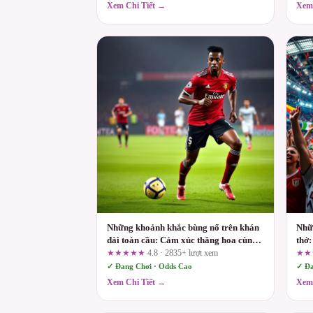
Xem Chi Tiết →
Xem 
Những khoảnh khắc bùng nổ trên khán
Nhữn
đài toàn cầu: Cảm xúc thăng hoa cùng
thở:
công nghệ
★★★★★
4.8 · 2835+ lượt xem
★★
✓ Đang Chơi · Odds Cao
✓ Đa
Xem Chi Tiết →
Xem 