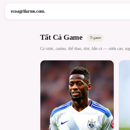
ecoagrifarms.com
.
Tất Cả Game
71 game
Cá cược, casino, thể thao, slot, bắn cá — odds cao, nạ