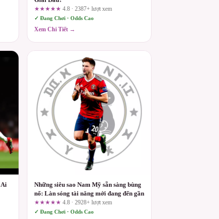
★★★★★
4.8 · 2387+ lượt xem
✓ Đang Chơi · Odds Cao
Xem Chi Tiết →
 Ai
Những siêu sao Nam Mỹ sẵn sàng bùng
nổ: Làn sóng tài năng mới đang đến gần
★★★★★
4.8 · 2928+ lượt xem
✓ Đang Chơi · Odds Cao